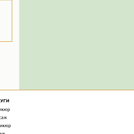
УГИ
икюр
саж
икюр
уаж