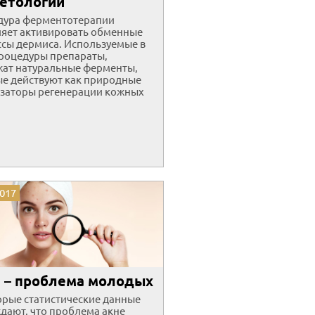
етологии
дура ферментотерапии
яет активировать обменные
сы дермиса. Используемые в
роцедуры препараты,
ат натуральные ферменты,
е действуют как природные
заторы регенерации кожных
2017
 – проблема молодых
рые статистические данные
дают, что проблема акне