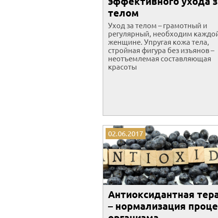
эффективного ухода з
телом
Уход за телом – грамотный и
регулярный, необходим каждо
женщине. Упругая кожа тела,
стройная фигура без изъянов –
неотъемлемая составляющая
красоты
02.06.2017
Антиоксидантная тер
– нормализация проце
организма