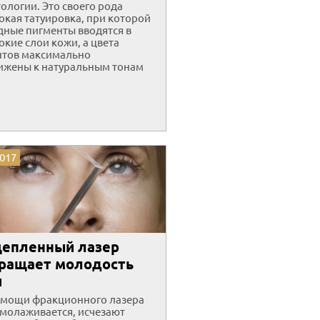
ологии. Это своего рода
окая татуировка, при которой
ные пигменты вводятся в
окие слои кожи, а цвета
нтов максимально
ижены к натуральным тонам
2017
епленный лазер
ращает молодость
и
омощи фракционного лазера
молаживается, исчезают