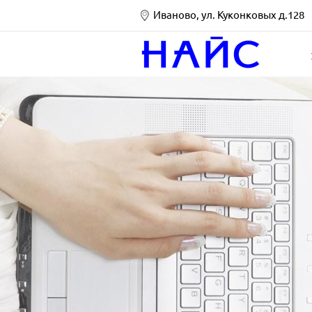
Иваново, ул. Куконковых д.128