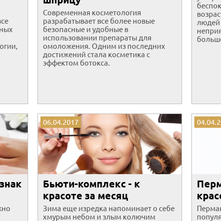
беспок
Современная косметология
возрас
все
разрабатывает все более новые
людей 
зных
безопасные и удобные в
неприя
использовании препараты для
больш
огии,
омоложения. Одним из последних
достижений стала косметика с
эффектом ботокса.
06.04.2017
04.04.
знак
Бьюти-комплекс - к
Перм
красоте за месяц
крас
жно
Зима еще изредка напоминает о себе
Перман
хмурым небом и злым колючим
попул