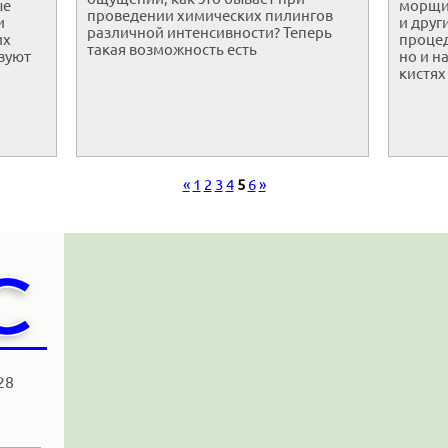
ые
морщи
проведении химических пилингов
и
и друг
различной интенсивности? Теперь
их
процед
такая возможность есть
вуют
но и н
кистях
«
1
2
3
4
5
6
»
28