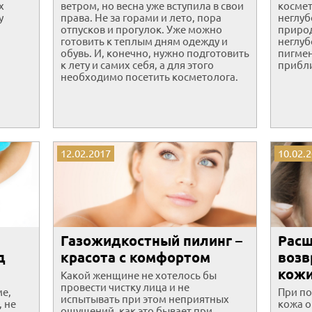
х
ветром, но весна уже вступила в свои
космет
у
права. Не за горами и лето, пора
неглуб
отпусков и прогулок. Уже можно
природ
готовить к теплым дням одежду и
неглуб
обувь. И, конечно, нужно подготовить
пигме
к лету и самих себя, а для этого
прибл
необходимо посетить косметолога.
12.02.2017
10.02.
Газожидкостный пилинг –
Расщ
д
красота с комфортом
возв
кож
Какой женщине не хотелось бы
провести чистку лица и не
ме,
При п
испытывать при этом неприятных
, не
кожа о
ощущений, как это бывает при