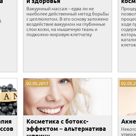
а
и здоровья
косм
Вакуумный массаж – едва ли не
Проце
наиболее действенный метод борьбы
позвол
с целлюлитом. В его основу заложено
процес
й
воздействие вакуумом на глубинные
ходе п
слои кожи, на мышечную ткань и
содерж
подкожно-жировую клетчатку
которы
катали
клеток
02.05.2017
02.05.
апия
Косметика с ботокс-
Акне
ссов
эффектом – альтернатива
Некото
утверж
шприцу